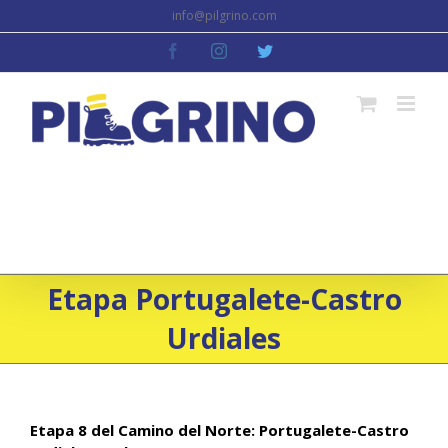
Skip
info@pilgrino.com
to
facebook
instagram
twitter
content
Etapa Portugalete-Castro
Urdiales
Etapa 8 del Camino del Norte: Portugalete-Castro