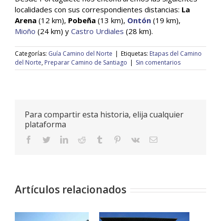
localidades con sus correspondientes distancias:
La
Arena
(12 km),
Pobeña
(13 km),
Ontón
(19 km),
Mioño
(24 km) y
Castro Urdiales
(28 km).
Categorías:
Guía Camino del Norte
|
Etiquetas:
Etapas del Camino
del Norte
,
Preparar Camino de Santiago
|
Sin comentarios
Para compartir esta historia, elija cualquier
plataforma
facebook
twitter
linkedin
reddit
tumblr
pinterest
vk
Correo
electrónico
Artículos relacionados