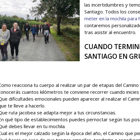
las incertidumbres y temo
Santiago. Todos los cons
meter en la mochila para 
contaremos personalizado
tras asistir al encuentro.
CUANDO TERMIN
SANTIAGO EN GR
Como reacciona tu cuerpo al realizar un par de etapas del Camino 
conocerás cuantos kilómetros te conviene recorrer cuando inicies 
Que dificultades emocionales pueden aparecer al realizar el Camin
que te lleve a hacerlo.
Que ruta jacobea se adapta mejor a tus circunstancias.
En qué tipo de establecimientos puedes pernoctar según tus posi
Qué debes llevar en tu mochila.
Cual es el mejor calzado según la época del año, el Camino que pien