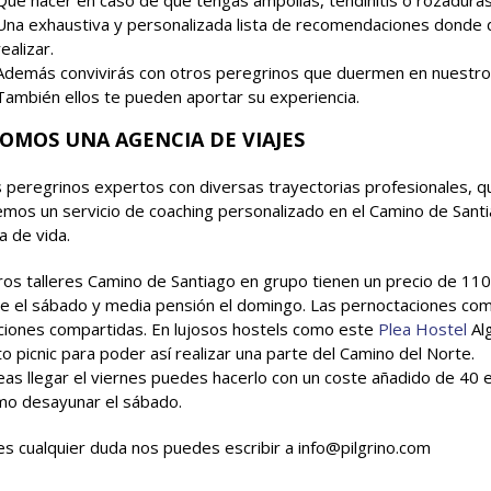
Qué hacer en caso de que tengas ampollas, tendinitis o rozaduras 
Una exhaustiva y personalizada lista de recomendaciones donde 
realizar.
Además convivirás con otros peregrinos que duermen en nuestro a
También ellos te pueden aportar su experiencia.
OMOS UNA AGENCIA DE VIAJES
peregrinos expertos con diversas trayectorias profesionales, 
mos un servicio de coaching personalizado en el Camino de Sant
a de vida.
os talleres Camino de Santiago en grupo tienen un precio de 110
e el sábado y media pensión el domingo. Las pernoctaciones como
ciones compartidas. En lujosos hostels como este
Plea Hostel
Al
o picnic para poder así realizar una parte del Camino del Norte.
eas llegar el viernes puedes hacerlo con un coste añadido de 40 e
mo desayunar el sábado.
nes cualquier duda nos puedes escribir a info@pilgrino.com