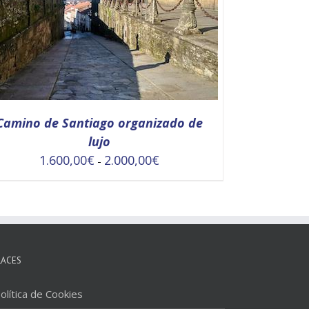
Camino de Santiago organizado de
lujo
Rango
1.600,00
€
2.000,00
€
-
de
precios:
SELECCIONAR OPCIONES
/
DETALLES
desde
1.600,00€
hasta
2.000,00€
LACES
olítica de Cookies