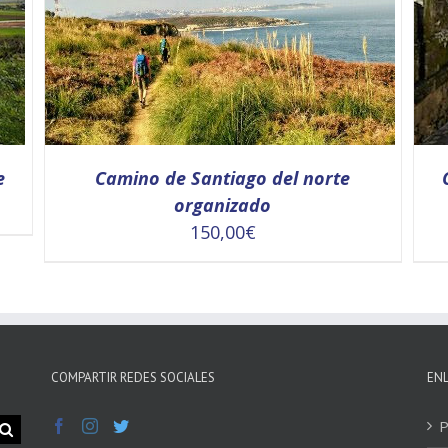
e
Camino de Santiago del norte
organizado
150,00
€
SELECCIONAR OPCIONES
/
DETALLES
COMPARTIR REDES SOCIALES
EN
P