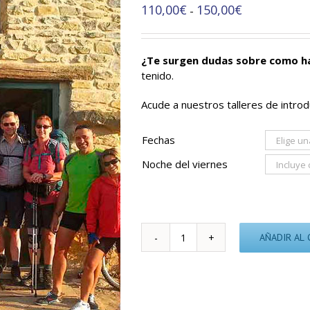
Rango
110,00
€
150,00
€
-
de
precios:
desde
¿Te surgen dudas sobre como h
110,00€
tenido.
hasta
150,00€
Acude a nuestros talleres de introd
Fechas
Noche del viernes
AÑADIR AL 
Camino
de
Santiago
en
grupo