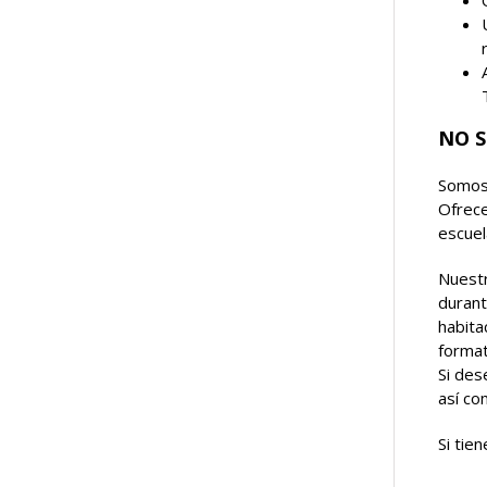
NO S
Somos 
Ofrece
escuel
Nuestr
durant
habita
format
Si des
así co
Si tie