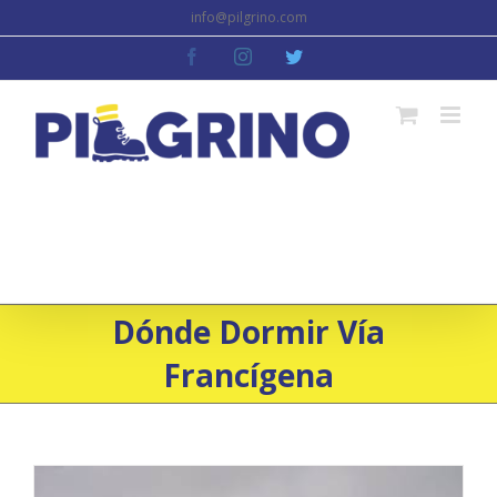
Skip
info@pilgrino.com
to
facebook
instagram
twitter
content
Dónde Dormir Vía
Francígena