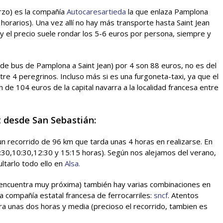
rzo) es la compañía
Autocaresartieda
la que enlaza Pamplona
orarios). Una vez allí no hay más transporte hasta Saint Jean
s y el precio suele rondar los 5-6 euros por persona, siempre y
 de bus de Pamplona a Saint Jean) por 4 son 88 euros, no es del
re 4 peregrinos. Incluso más si es una furgoneta-taxi, ya que el
 de 104 euros de la capital navarra a la localidad francesa entre
t desde San Sebastián:
n recorrido de 96 km que tarda unas 4 horas en realizarse. En
9:30,10:30,12:30 y 15:15 horas). Según nos alejamos del verano,
ultarlo todo ello en
Alsa.
 encuentra muy próxima) también hay varias combinaciones en
la compañía estatal francesa de ferrocarriles:
sncf
. Atentos
ra unas dos horas y media (precioso el recorrido, tambien es