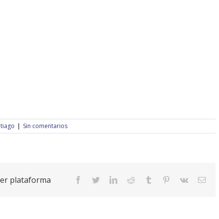
tiago
|
Sin comentarios
uier plataforma
facebook
twitter
linkedin
reddit
tumblr
pinterest
vk
Cor
elec