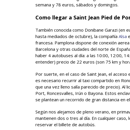
semana y 78 euros, sábados y domingos.
Como llegar a Saint Jean Pied de Po
También conocida como Donibane Garazi (en eu
hasta mediados de octubre), la compañía
Alsa
e
francesa. Pamplona dispone de conexión aerea 
Barcelona y otras ciudades del norte de España
haber 4 autobuses al día: a las 10:00, 12:00, 1
entender) precio de 22 euros (son 75 km y hora 
Por suerte, en el caso de Saint Jean, el acces
es necesario recurrir al taxi compartido en Ro
que una vez lleno salía parecido de precio). Al l
Port, Roncesvalles, Irún o Bayona. Estos encla
se plantean un recorrido de gran distancia en e
Según nos alejamos de pleno verano, en prima
mantienen dos o tres al día. En cualquier caso, 
reservar el billete de autobús.