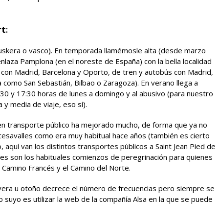
rt
:
skera o vasco). En temporada llamémosle alta (desde marzo
nlaza Pamplona (en el noreste de España) con la bella localidad
con Madrid, Barcelona y Oporto, de tren y autobús con Madrid,
 como San Sebastián, Bilbao o Zaragoza). En verano llega a
4:30 y 17:30 horas de lunes a domingo y al abusivo (para nuestro
y media de viaje, eso sí).
o en transporte público ha mejorado mucho, de forma que ya no
ncesavalles como era muy habitual hace años (también es cierto
io, aquí van los distintos transportes públicos a Saint Jean Pied de
ves son los habituales comienzos de peregrinación para quienes
l Camino Francés y el Camino del Norte.
vera u otoño decrece el número de frecuencias pero siempre se
lo suyo es utilizar la web de la compañía Alsa en la que se puede