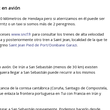
t en avión
 20 kilómetros de Hendaya pero si aterrizamos en él puede ser
rritz o un taxi si somos más de 2 peregrinos.
anceses
www.sncf.fr
para consultar los trenes de alta velocidad
 posteriormente otro tren a Saint Jean, localidad de la que te
grino
Saint Jean Pied de Port/Donibane Garazi
.
 o avión. De Irún a San Sebastián (menos de 30 km) existen
uiera llegar a San Sebastián puede recurrir a los mismos
tancia de la cornisa cantábrica (Coruña, Santiago de Compostela,
que enlaza la frontera portuguesa en Tui con Francia en Irún y
legar a San Sebastián previamente. Podemos hacerlo desde