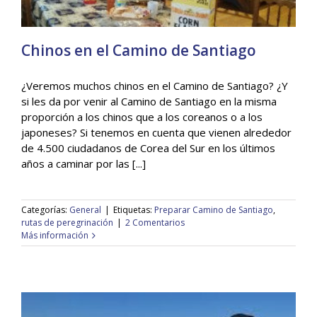
Chinos en el Camino de Santiago
¿Veremos muchos chinos en el Camino de Santiago? ¿Y
si les da por venir al Camino de Santiago en la misma
proporción a los chinos que a los coreanos o a los
Chinos en el Camino de Santiago
japoneses? Si tenemos en cuenta que vienen alrededor
General
de 4.500 ciudadanos de Corea del Sur en los últimos
años a caminar por las [...]
Categorías:
General
|
Etiquetas:
Preparar Camino de Santiago
,
rutas de peregrinación
|
2 Comentarios
Más información