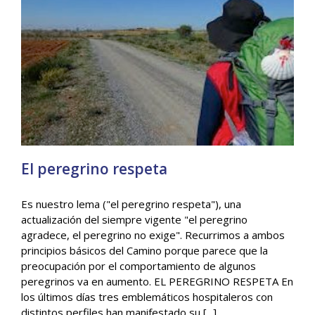
El peregrino respeta
Es nuestro lema ("el peregrino respeta"), una
actualización del siempre vigente "el peregrino
agradece, el peregrino no exige". Recurrimos a ambos
El peregrino respeta
principios básicos del Camino porque parece que la
General
preocupación por el comportamiento de algunos
peregrinos va en aumento. EL PEREGRINO RESPETA En
los últimos días tres emblemáticos hospitaleros con
distintos perfiles han manifestado su [...]