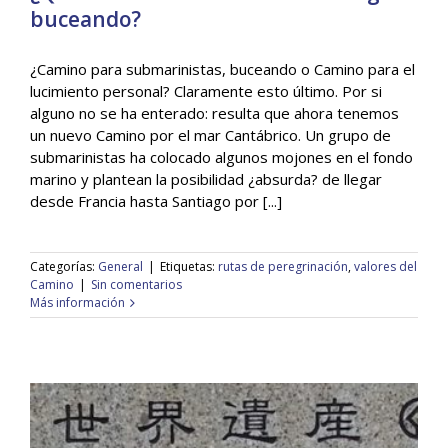
buceando?
¿Camino para submarinistas, buceando o Camino para el
lucimiento personal? Claramente esto último. Por si
¿Que es eso del Camino de Santiago
alguno no se ha enterado: resulta que ahora tenemos
buceando?
un nuevo Camino por el mar Cantábrico. Un grupo de
General
submarinistas ha colocado algunos mojones en el fondo
marino y plantean la posibilidad ¿absurda? de llegar
desde Francia hasta Santiago por [...]
Categorías:
General
|
Etiquetas:
rutas de peregrinación
,
valores del
Camino
|
Sin comentarios
Más información