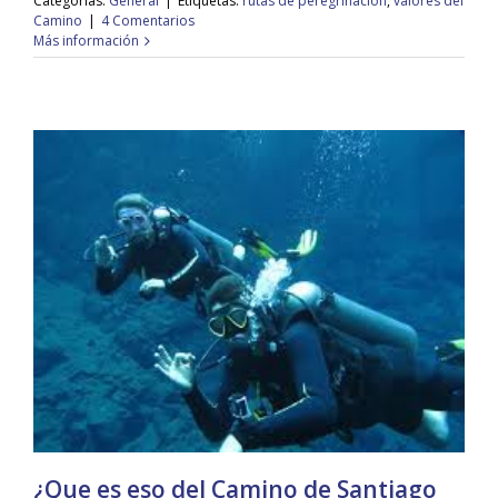
Categorías:
General
|
Etiquetas:
rutas de peregrinación
,
valores del
Camino
|
4 Comentarios
Más información
¿Que es eso del Camino de Santiago